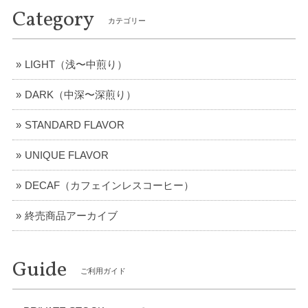
Category
ケニア／カリアイニAB【中深煎り】
カテゴリー
2021/12/13
LIGHT（浅〜中煎り）
パナマ／ルイス農園・パカマラ【中深煎り】
DARK（中深〜深煎り）
2021/12/13
STANDARD FLAVOR
UNIQUE FLAVOR
コスタリカ／ラ・メサ農園・ティピカ・イエローハニー【中煎り】
2021/12/13
DECAF（カフェインレスコーヒー）
終売商品アーカイブ
母へのプレゼントで購入しました。 知り合いにふるまったら
好評だったようで、とても喜んでもらえました。
Guide
ご利用ガイド