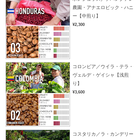
農園・アナエロビック・ハニ
ー【中煎り】
¥2,300
コロンビア／ウイラ・テラ・
ヴェルデ・ゲイシャ【浅煎
り】
¥3,600
コスタリカ／ラ・カンデリー