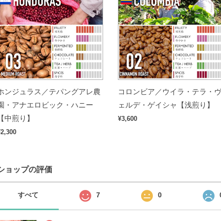
ホンジュラス／テパングアレ農
コロンビア／ウイラ・テラ・
園・アナエロビック・ハニー
ェルデ・ゲイシャ【浅煎り】
【中煎り】
¥3,600
¥2,300
ショップの評価
すべて
7
0