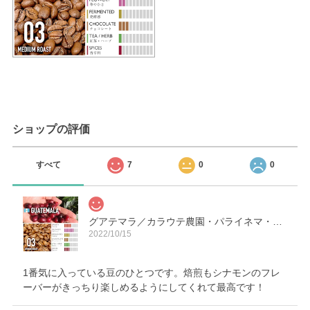
ショップの評価
すべて
7
0
0
グアテマラ／カラウテ農園・パライネマ・アナエロビック・ハニー【中煎り】
2022/10/15
1番気に入っている豆のひとつです。焙煎もシナモンのフレ
ーバーがきっちり楽しめるようにしてくれて最高です！