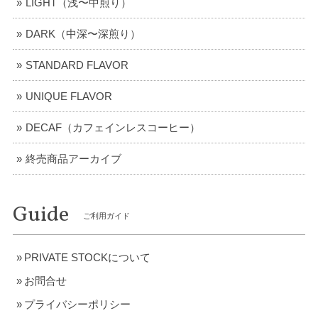
LIGHT（浅〜中煎り）
パナマ／ルイス農園・パカマラ【中深煎り】
DARK（中深〜深煎り）
2021/12/13
STANDARD FLAVOR
UNIQUE FLAVOR
コスタリカ／ラ・メサ農園・ティピカ・イエローハニー【中煎り】
2021/12/13
DECAF（カフェインレスコーヒー）
終売商品アーカイブ
母へのプレゼントで購入しました。 知り合いにふるまったら
好評だったようで、とても喜んでもらえました。
Guide
ご利用ガイド
PRIVATE STOCKについて
お問合せ
プライバシーポリシー